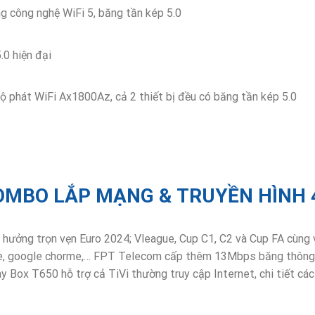
công nghệ WiFi 5, băng tần kép 5.0
0 hiện đại
hát WiFi Ax1800Az, cả 2 thiết bị đều có băng tần kép 5.0
OMBO LẮP MẠNG & TRUYỀN HÌNH 
hưởng trọn vẹn Euro 2024; Vleague, Cup C1, C2 và Cup FA cùng v
tube, google chorme,… FPT Telecom cấp thêm 13Mbps băng thông c
 Box T650 hỗ trợ cả TiVi thường truy cập Internet, chi tiết các 