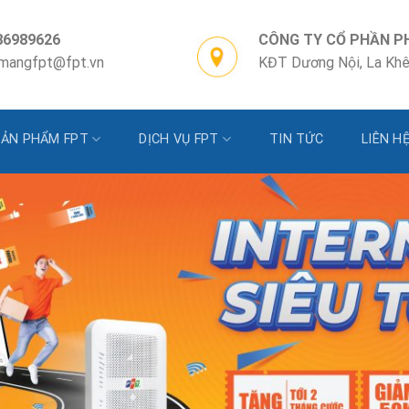
86989626
CÔNG TY CỔ PHẦN P
pmangfpt@fpt.vn
KĐT Dương Nội, La Khê
SẢN PHẨM FPT
DỊCH VỤ FPT
TIN TỨC
LIÊN H