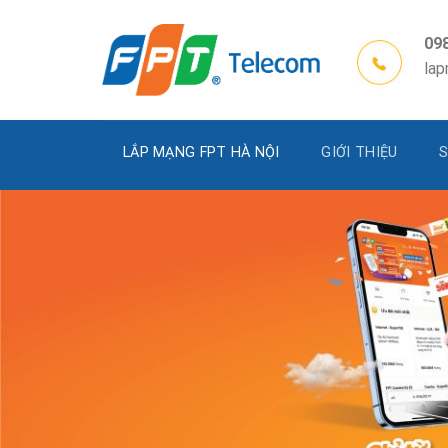
Skip
to
09
content
la
LẮP MẠNG FPT HÀ NỘI
GIỚI THIỆU