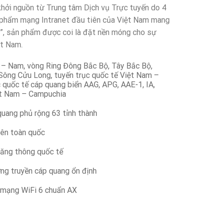
hởi nguồn từ Trung tâm Dịch vụ Trực tuyến do 4
n phẩm mạng Intranet đầu tiên của Việt Nam mang
”, sản phẩm được coi là đặt nền móng cho sự
ệt Nam.
– Nam, vòng Ring Đông Bắc Bộ, Tây Bắc Bộ,
ông Cửu Long, tuyến trục quốc tế Việt Nam –
 quốc tế cáp quang biển AAG, APG, AAE-1, IA,
ệt Nam – Campuchia
quang phủ rộng 63 tỉnh thành
rên toàn quốc
ăng thông quốc tế
g truyền cáp quang ổn định
 mạng WiFi 6 chuẩn AX