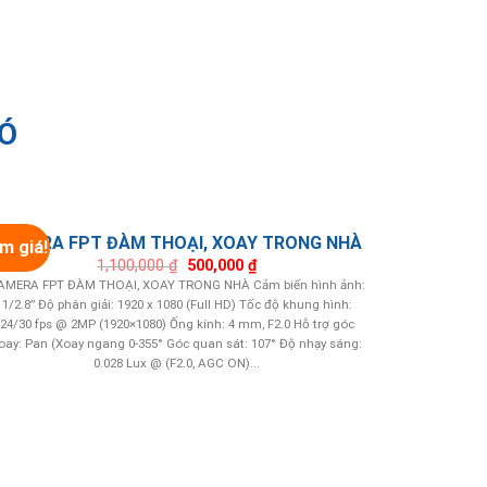
CÓ
CAMERA FPT ĐÀM THOẠI, XOAY TRONG NHÀ
m giá!
Giảm giá!
Giá
Giá
1,100,000
₫
500,000
₫
gốc
hiện
AMERA FPT ĐÀM THOẠI, XOAY TRONG NHÀ Cảm biến hình ảnh:
là:
tại
1/2.8” Độ phân giải: 1920 x 1080 (Full HD) Tốc độ khung hình:
1,100,000 ₫.
là:
500,000 ₫.
24/30 fps @ 2MP (1920×1080) Ống kính: 4 mm, F2.0 Hỗ trợ góc
oay: Pan (Xoay ngang 0-355° Góc quan sát: 107° Độ nhạy sáng:
0.028 Lux @ (F2.0, AGC ON)...
CAMER