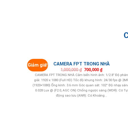
C
CAMERA FPT TRONG NHÀ
Giảm giá!
Giá
Giá
1,000,000
₫
700,000
₫
gốc
hiện
CAMERA FPT TRONG NHÀ Cảm biến hình ảnh: 1/2.8” Độ phâ
là:
tại
giải: 1920 x 1080 (Full HD) Tốc độ khung hình: 24/30 fps @ 2M
1,000,000 ₫.
là:
700,000 ₫.
(1920×1080) Ống kính: 3.6 mm Góc quan sát: 102° Độ nhạy sán
0.028 Lux @ (F2.0, AGC ON) Chống ngược sáng (WDR): Có Tự
động sao lưu (ANR): Có Khoảng...