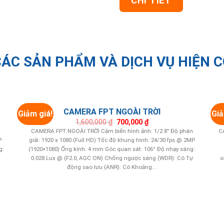
CHI TIẾT
ÁC SẢN PHẨM VÀ DỊCH VỤ HIỆN 
CAMERA FPT NGOÀI TRỜI
Giảm giá!
Giả
Giá
Giá
1,600,000
₫
700,000
₫
gốc
hiện
n
CAMERA FPT NGOÀI TRỜI Cảm biến hình ảnh: 1/2.8” Độ phân
C
là:
tại
P
giải: 1920 x 1080 (Full HD) Tốc độ khung hình: 24/30 fps @ 2MP
1,600,000 ₫.
là:
700,000 ₫.
g:
(1920×1080) Ống kính: 4 mm Góc quan sát: 106° Độ nhạy sáng:
0.028 Lux @ (F2.0, AGC ON) Chống ngược sáng (WDR): Có Tự
s
động sao lưu (ANR): Có Khoảng...